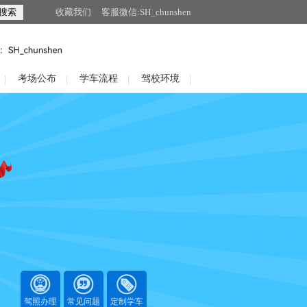
搜索
收藏我们
客服微信:
SH_chunshen
考场公布
学车流程
驾校环境
驾照办理
常见问题
定制学车