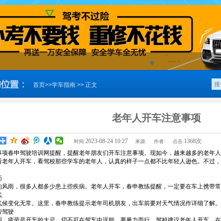
费，5次不过赔学费（平安承保）
费，5次不过赔学费（平安承保）
首页
>>
学车指南
>> 正文
老年人开车注意事项
2023-08-24 10:27
1368次
时间:
来源:
作者:
点击:
事项春申驾驶培训网提醒，提醒老年朋友们开车注意事项。现如今，越来越多的老年人
看老年人开车，看驾校那些学车的老年人，认真的样子一点都不比年轻人逊色。不过，
药
雨，很多人都多少患上些疾病。老年人开车，春申教练提醒，一定要在车上携带常
气
变化无常。这里，春申教练提示老年司机朋友，出车前要对天气情况作详细了解。
驾驶
疲劳是开车的大忌，切不可在驾车中逞能，要量力而行。驾校建议老年人开车，在