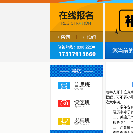
考试不过赔考试
考试不过赔考试
老年人开车注意
提醒，可不要小
注意事项。
一、常年备
经历半辈子的风
二、关注天
秋冬季节，气候
三、严禁疲劳
春申教练介绍，