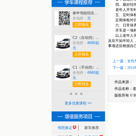
四、最好结伴
老年人开车时最
春申驾校招生微信
五、定时体
全包价：
元
定期体检对仍在
立即报名
六、日常保
开车是一项耗费
以上老年人开车
C2（自动挡），学车均可接送，通过率高，名师带
反应不如年轻人
全包价：
4680起
事项还应根据自
元
立即报名
上一篇：女性
C1（手动挡），学车均可接送，通过率高，名师带
下一篇：201
全包价：
4980起
元
作品来源：
立即报名
作品名称：
•
•
•
版权所有 ©
更多优惠课程 >>
驾照换证
新车推荐