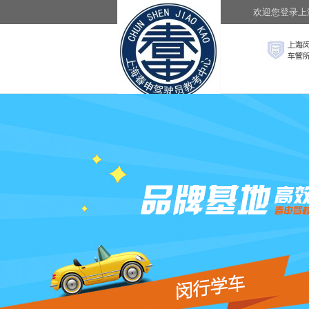
欢迎您登录上