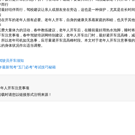
而行
好结伴而行，驾校建议让亲人或朋友坐在旁边，这也是一种保护，尤其是在长时间
检
开车的老年人很有必要。老年人开车，自身的健康关系着家庭的和睦，也关乎其他
养
大量体力的活动，春申教练建议，老年人开车后，在睡前最好用热水泡脚，睡时将
注意事项，春申驾驶培训网特别建议，老年人开车出门时，最好避开车流高峰，减
，所以老年司机如无急事，应尽量避开车流高峰时段。本文对于老年人开车注意事项的
己的身体状况作出适当调整。
驾驶员开车须知
4年最新驾考“五门必考”考试技巧秘籍
老年人开车注意事项
 转载时请您以链接形式注明来源！